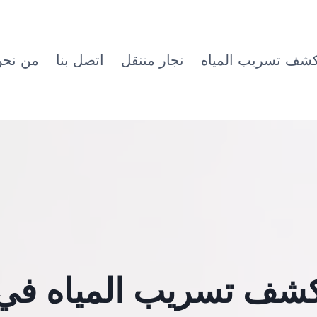
شف تسريب المياه
نجار متنقل
اتصل بنا
من نح
شف تسريب المياه في