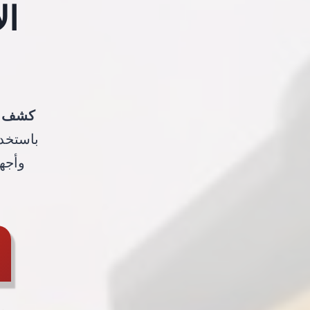
ال
كشف ت
باستخد
وأجه