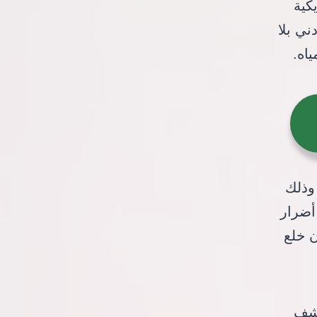
كية
ق الأردني بلا
اه.
وذلك
 أضرار
ن خلع
كشف