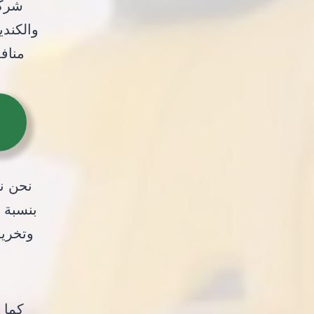
شركة
مناف
ا
نحن ن
وتخريب
كما 