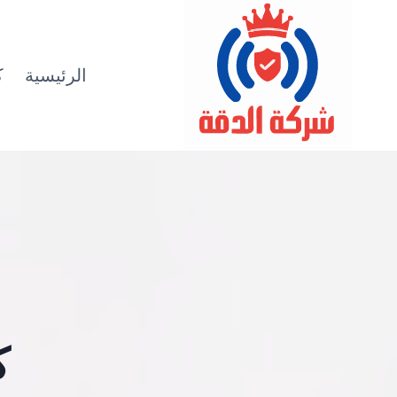
لتجاوز
لى
لمحتوى
الرئيسية
ك
ك