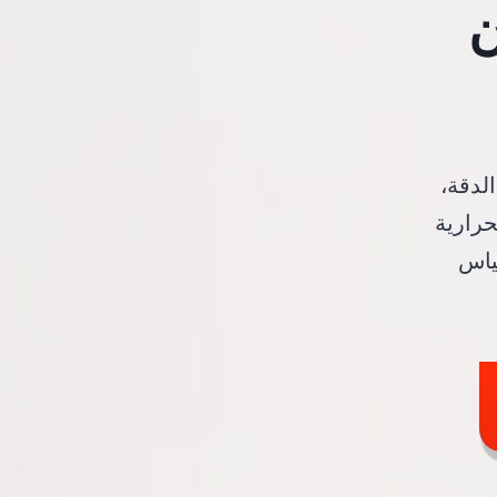
ن
دقة،
رارية
ياس