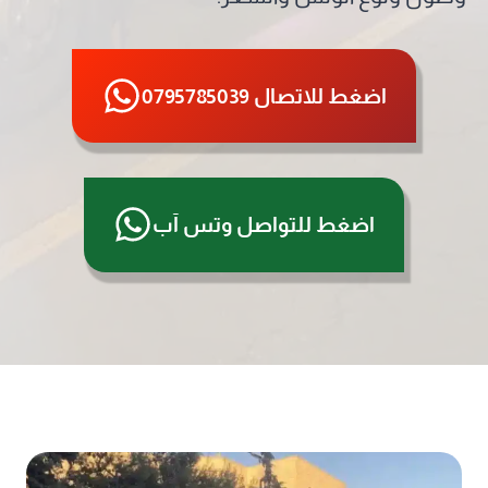
اضغط للاتصال 0795785039
اضغط للتواصل وتس آب