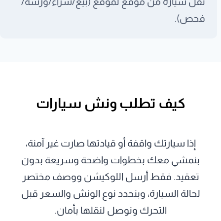
نقل سيارة من موقع لموقع (بيع/شراء/ورشة/
فحص).
كيف تطلب ونش سيارات
إذا سيارتك واقفة أو قيادتها صارت غير آمنة،
بنمشي معك بخطوات واضحة وسريعة بدون
تعقيد. فقط أرسل اللوكيشن ووصف مختصر
لحالة السيارة، وبنحدد نوع الونش والسعر قبل
التحرك ونوصل لنقلها بأمان.