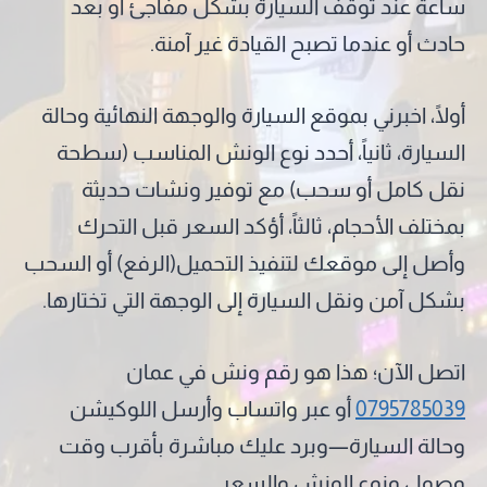
ساعة عند توقف السيارة بشكل مفاجئ أو بعد
حادث أو عندما تصبح القيادة غير آمنة.
أولًا، اخبرني بموقع السيارة والوجهة النهائية وحالة
السيارة، ثانياً، أحدد نوع الونش المناسب (سطحة
نقل كامل أو سحب) مع توفير ونشات حديثة
بمختلف الأحجام، ثالثاً، أؤكد السعر قبل التحرك
وأصل إلى موقعك لتنفيذ التحميل(الرفع) أو السحب
بشكل آمن ونقل السيارة إلى الوجهة التي تختارها.
اتصل الآن؛ هذا هو رقم ونش في عمان
0795785039
أو عبر واتساب وأرسل اللوكيشن
وحالة السيارة—وبرد عليك مباشرة بأقرب وقت
وصول ونوع الونش والسعر.