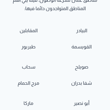
مناطق عمان لسرعة الوصول، فيما يلي اهم
المناطق المتواجدون دائما فيها:
البيادر
المقابلين
القويسمة
طبربور
صويلح
سحاب
شفا بدران
مرج الحمام
أبو نصير
ماركا