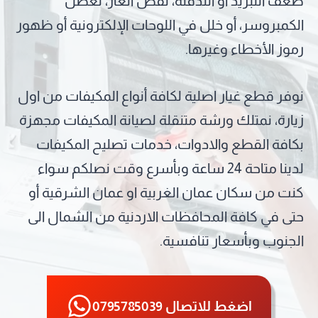
ضعف التبريد أو التدفئة، نقص الغاز، تعطل
الكمبروسر، أو خلل في اللوحات الإلكترونية أو ظهور
رموز الأخطاء وغيرها.
نوفر قطع غيار اصلية لكافة أنواع المكيفات من اول
زيارة، نمتلك ورشة متنقلة لصيانة المكيفات مجهزة
بكافة القطع والادوات، خدمات تصليح المكيفات
لدينا متاحة 24 ساعة وبأسرع وقت نصلكم سواء
كنت من سكان عمان الغربية او عمان الشرقية أو
حتى في كافة المحافظات الاردنية من الشمال الى
الجنوب وبأسعار تنافسية.
اضغط للاتصال 0795785039