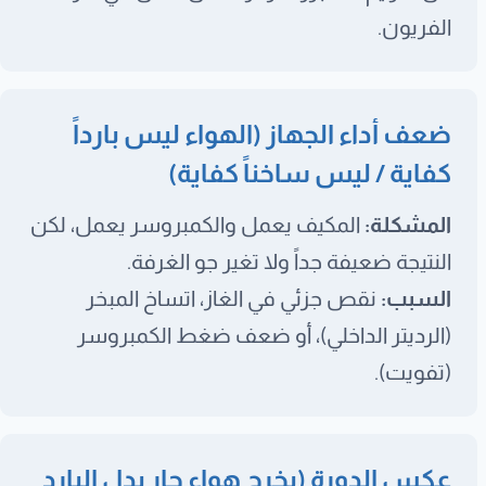
الفريون.
ضعف أداء الجهاز (الهواء ليس بارداً
كفاية / ليس ساخناً كفاية)
المشكلة:
المكيف يعمل والكمبروسر يعمل، لكن
النتيجة ضعيفة جداً ولا تغير جو الغرفة.
السبب:
نقص جزئي في الغاز، اتساخ المبخر
(الرديتر الداخلي)، أو ضعف ضغط الكمبروسر
(تفويت).
عكس الدورة (يخرج هواء حار بدل البارد