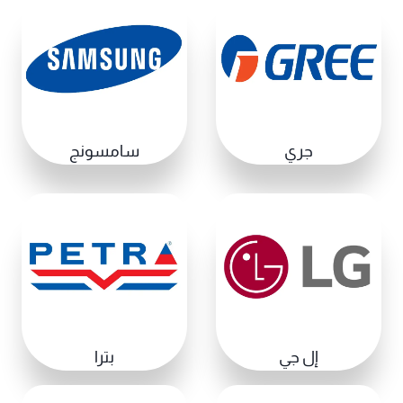
جري
سامسونج
إل جي
بترا