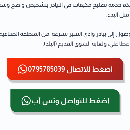
قدّم خدمة تصليح مكيفات في البيادر بتشخيص واضح وسع
ل البدء.
وصول إلى بيادر وادي السير بسرعة: من المنطقة الصناعية، 
طا علي، ولغاية السوق القديم (البلد).
اضغط للاتصال 0795785039
اضغط للتواصل وتس آب