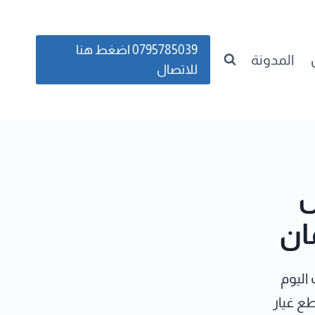
0795785039 اضغط هنا
المدونة
للاتصال
ل
ان
اليوم
ع غيار