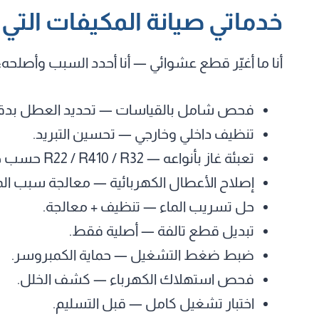
خدماتي صيانة المكيفات التي 
أنا ما أغيّر قطع عشوائي — أنا أحدد السبب وأصلحه:
فحص شامل بالقياسات — تحديد العطل بدق
تنظيف داخلي وخارجي — تحسين التبريد.
تعبئة غاز بأنواعه — R22 / R410 / R32 حسب جهازك.
إصلاح الأعطال الكهربائية — معالجة سبب ال
حل تسريب الماء — تنظيف + معالجة.
تبديل قطع تالفة — أصلية فقط.
ضبط ضغط التشغيل — حماية الكمبروسر.
فحص استهلاك الكهرباء — كشف الخلل.
اختبار تشغيل كامل — قبل التسليم.