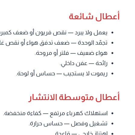
أعطال شائعة
يعمل ولا يبرد — نقص فريون أو ضعف كمبر
تجمّد الوحدة — ضعف تدفق هواء أو نقص غاز
هواء ضعيف — فلتر أو مروحة.
رائحة — عفن داخلي.
ريموت لا يستجيب — حساس أو لوحة.
أعطال متوسطة الانتشار
استهلاك كهرباء مرتفع — كفاءة منخفضة.
تشغيل وفصل — حساس حرارة.
اهتزاز خارجي — قاعدة.