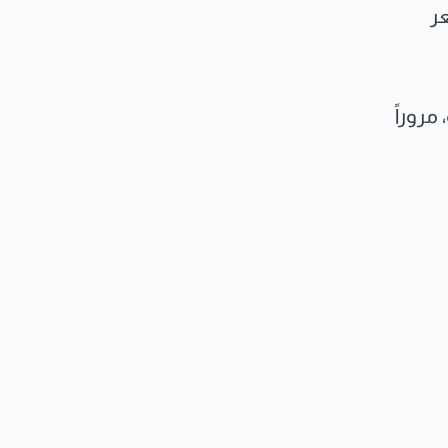
ر
مروراً