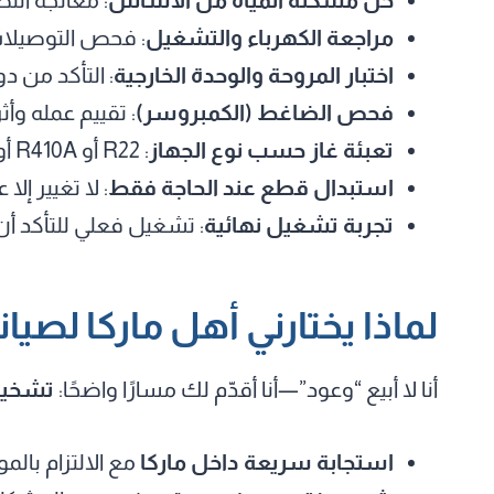
مراجعة الكهرباء والتشغيل
: فحص التوصيلات،
اختبار المروحة والوحدة الخارجية
: التأكد من د
فحص الضاغط (الكمبروسر)
: تقييم عمله وأثر
تعبئة غاز حسب نوع الجهاز
: R22 أو R410A أو R32 بعد التأكد من سبب النقص وفحص احتمال وجود تهريب.
استبدال قطع عند الحاجة فقط
: لا تغيير إ
تجربة تشغيل نهائية
: تشغيل فعلي للتأكد أن 
لماذا يختارني أهل ماركا لصيا
أنا لا أبيع “وعود”—أنا أقدّم لك مسارًا واضحًا:
تشخيص
استجابة سريعة داخل ماركا
مع الالتزام بالمو