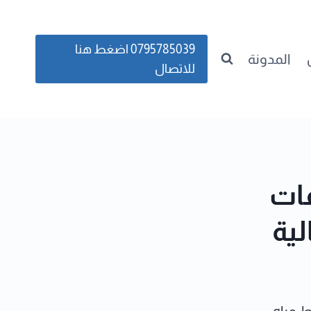
0795785039 اضغط هنا
المدونة
للاتصال
فات
ية