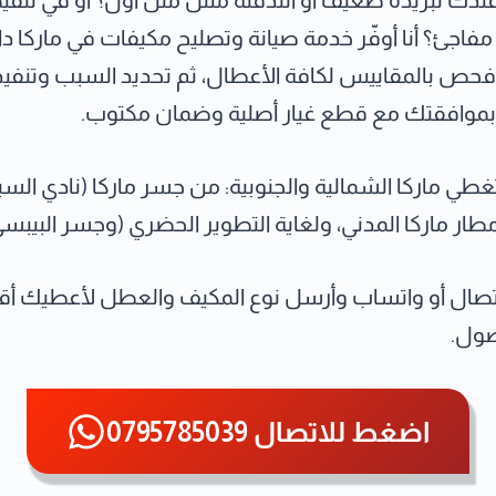
ندك تبريده ضعيف أو التدفئة مش مثل أول؟ أو في تنقي
فاجئ؟ أنا أوفّر خدمة صيانة وتصليح مكيفات في ماركا د
فحص بالمقاييس لكافة الأعطال، ثم تحديد السبب وتنفيذ
بموافقتك مع قطع غيار أصلية وضمان مكتوب.
تغطي ماركا الشمالية والجنوبية: من جسر ماركا (نادي السبا
 مطار ماركا المدني، ولغاية التطوير الحضري (وجسر البيبسي
تصال أو واتساب وأرسل نوع المكيف والعطل لأعطيك أ
ول.
اضغط للاتصال 0795785039