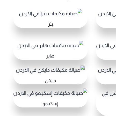
بترا
هاير
دايكن
إسكيـمو