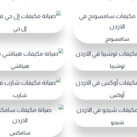
إل جي
سامسونج
توشيبا
هيتاشي
أوكس
شارب
شيجو
سامكس