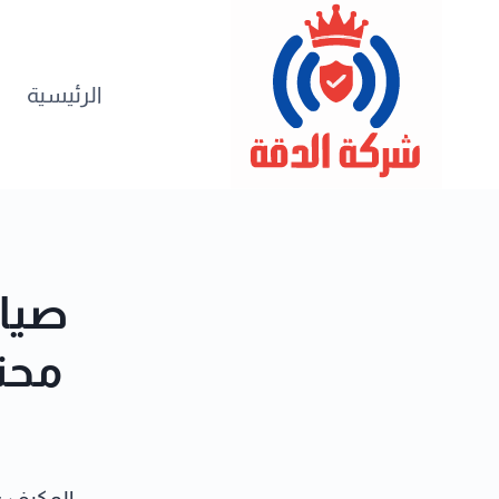
لتجاوز
لى
لمحتوى
الرئيسية
صيان
محت