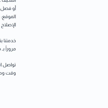
المكيف ع
أو فصل م
الموقع: 
الإصلاح 
خدمتنا ب
مروراً بـ
تواصل ا
وقت وص